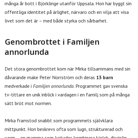
många år bott i Björklinge utanför Uppsala. Hon har byggt sin
offentliga identitet på ärlighet, närvaro och en vilja att visa
livet som det är – med både styrka och sårbarhet.
Genombrottet i Familjen
annorlunda
Det stora genombrottet kom när Mirka tillsammans med sin
dåvarande make Peter Norrström och deras
13 barn
medverkade i
Familjen annorlunda
. Programmet gav svenska
tv-tittare en unik inblick i vardagen i en familj som på många
sätt bröt mot normen.
Mirka framstod snabbt som programmets självklara
mittpunkt. Hon beskrevs ofta som lugn, strukturerad och
varm – en mamma som lyckades kombinera kärlek, disciplin