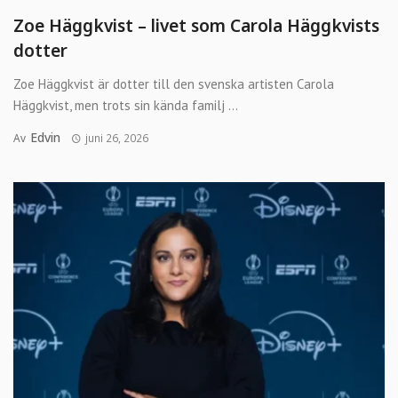
Zoe Häggkvist – livet som Carola Häggkvists
dotter
Zoe Häggkvist är dotter till den svenska artisten Carola
Häggkvist, men trots sin kända familj ...
Edvin
Av
juni 26, 2026