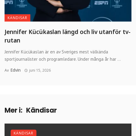
KÄNDISAR
Jennifer Kücükaslan längd och liv utanför tv-
rutan
Jennifer Kücükaslan är en av Sveriges mest välkända
sportjournalister och programledare. Under många år har ...
Edvin
Av
juni 15, 2026
Mer i:
Kändisar
KÄNDISAR