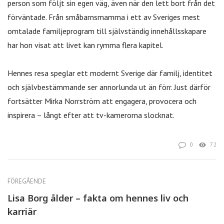
person som följt sin egen väg, även när den lett bort från det
förväntade. Från småbarnsmamma i ett av Sveriges mest
omtalade familjeprogram till självständig innehållsskapare
har hon visat att livet kan rymma flera kapitel.
Hennes resa speglar ett modernt Sverige där familj, identitet
och självbestämmande ser annorlunda ut än förr. Just därför
fortsätter Mirka Norrström att engagera, provocera och
inspirera – långt efter att tv-kamerorna slocknat.
0
72
FÖREGÅENDE
Lisa Borg ålder – fakta om hennes liv och
karriär