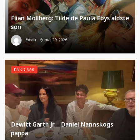
Elian Möllberg: Tilde de Paula Ebys äldste
son
Edvin
maj 29, 2026
KÄNDISAR
Dewitt Garth Jr – Daniel Nannskogs
pappa