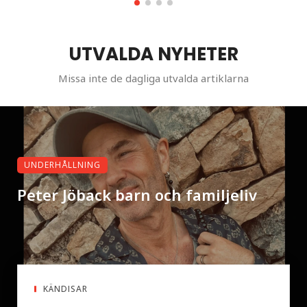
UTVALDA NYHETER
Missa inte de dagliga utvalda artiklarna
UNDERHÅLLNING
Peter Jöback barn och familjeliv
KÄNDISAR