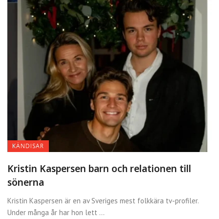
Shima Niavarani gravid eller
inte? Det här vet vi idag
Kändisar, sponsoravtal och
synlighet i nöjesmedier
Jennifer Kücükaslan längd
och liv utanför tv-rutan
KÄNDISAR
Kristin Kaspersen barn och relationen till
Eva Rydbergs barn och
sönerna
familjeliv genom åren
Kristin Kaspersen är en av Sveriges mest folkkära tv-profiler.
Under många år har hon lett ...