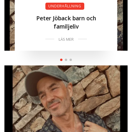
UNDERHÅLLNING
Peter Jöback barn och
familjeliv
LÄS MER