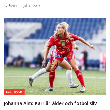
Magnus Uggla förmögenhet
Edvin
Av
juli 31, 2026
och inkomster genom åren
Lott Hildebrand – Olof
Lundhs tidigare partner
Elian Möllberg: Tilde de
Paula Ebys äldste son
KÄNDISAR
Johanna Alm: Karriär, ålder och fotbollsliv