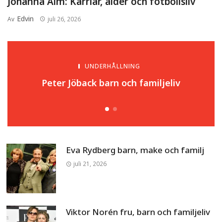
Johanna Alm: Karriär, ålder och fotbollsliv
Edvin
Av
juli 26, 2026
UNDERHÅLLNING
Peter Jöback barn och familjeliv
Eva Rydberg barn, make och familj
juli 21, 2026
Viktor Norén fru, barn och familjeliv