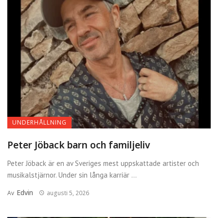
Markoolio förmögenhet –
Lön, investeringar och
framgång
Marie Lehmann och Mikael
Renberg – vad är relationen?
Vem är Louis Schulman?
UNDERHÅLLNING
Fakta om Alex Schulmans
Peter Jöback barn och familjeliv
yngste son
Peter Jöback är en av Sveriges mest uppskattade artister och
musikalstjärnor. Under sin långa karriär ...
Zoe Häggkvist – livet som
Carola Häggkvists dotter
Edvin
Av
augusti 5, 2026