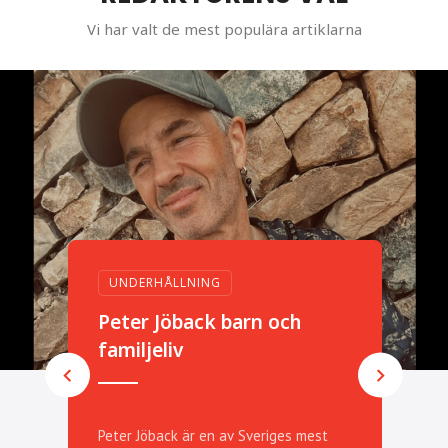
Vi har valt de mest populära artiklarna
UNDERHÅLLNING
a
K
Peter Jöback barn och
r
familjeliv
K
Peter Jöback är en av Sveriges mest