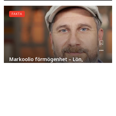
FAKTA
Markoolio förmögenhet – Lön,
investeringar och framgång
Edvin
juli 8, 2026
KÄNDISAR