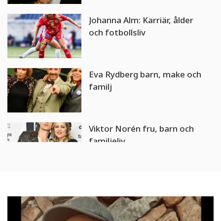
Johanna Alm: Karriär, ålder
och fotbollsliv
Eva Rydberg barn, make och
familj
Viktor Norén fru, barn och
familjeliv
Sanningen bakom ryktena
om Christer Sandelins
dödsorsak