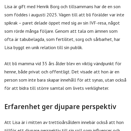
Lisa är gift med Henrik Borg och tillsammans har de en son
som föddes i augusti 2025. Vägen till att bli förälder var inte
spikrak – paret delade öppet med sig av sin IVF-resa, något
som rörde många följare. Genom att tala om ämnen som
ofta är tabubelagda, som fertilitet, sorg och sårbarhet, har
Lisa byggt en unik relation till sin publik.
Att bli mamma vid 35 års ålder blev en viktig vändpunkt för
henne, både privat och offentligt. Det visade att hon är en
person som inte bara skapar innehåll för att synas, utan också
för att bidra till större samtal om livets verkligheter.
Erfarenhet ger djupare perspektiv
Att Lisa är i mitten av trettioårsåldern innebär också att hon
tillför ett djupare perspektiv till sin roll som influencer och