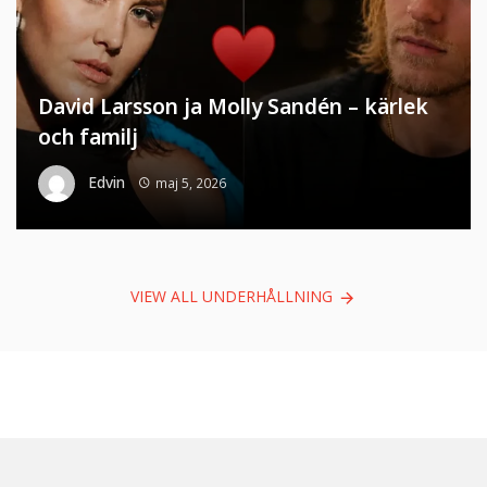
David Larsson ja Molly Sandén – kärlek
och familj
Edvin
maj 5, 2026
VIEW ALL UNDERHÅLLNING