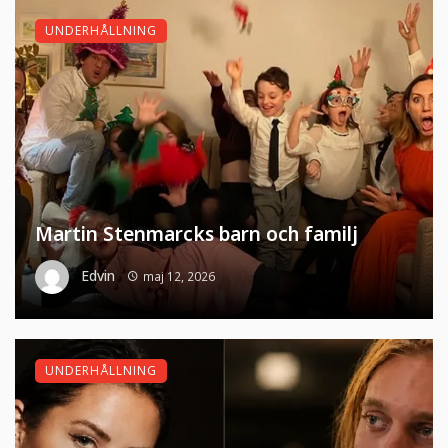
UNDERHÅLLNING
Martin Stenmarcks barn och familj
Edvin
maj 12, 2026
UNDERHÅLLNING