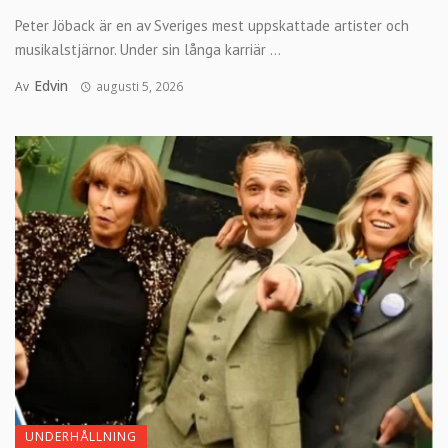
Peter Jöback är en av Sveriges mest uppskattade artister och
musikalstjärnor. Under sin långa karriär ...
Edvin
Av
augusti 5, 2026
UNDERHÅLLNING