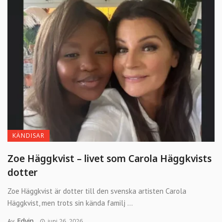
KÄNDISAR
Zoe Häggkvist – livet som Carola Häggkvists
dotter
Zoe Häggkvist är dotter till den svenska artisten Carola
Häggkvist, men trots sin kända familj ...
Edvin
Av
juni 26, 2026