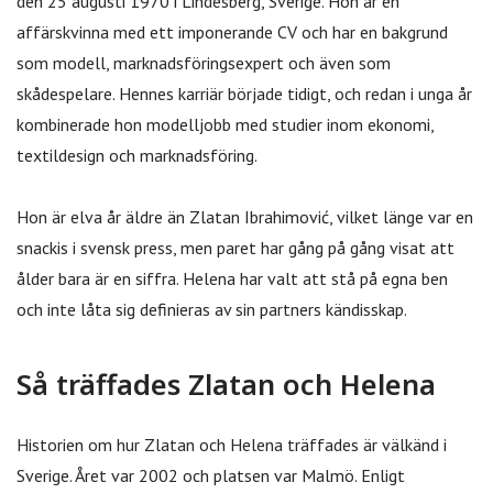
den 25 augusti 1970 i Lindesberg, Sverige. Hon är en
affärskvinna med ett imponerande CV och har en bakgrund
som modell, marknadsföringsexpert och även som
skådespelare. Hennes karriär började tidigt, och redan i unga år
kombinerade hon modelljobb med studier inom ekonomi,
textildesign och marknadsföring.
Hon är elva år äldre än Zlatan Ibrahimović, vilket länge var en
snackis i svensk press, men paret har gång på gång visat att
ålder bara är en siffra. Helena har valt att stå på egna ben
och inte låta sig definieras av sin partners kändisskap.
Så träffades Zlatan och Helena
Historien om hur Zlatan och Helena träffades är välkänd i
Sverige. Året var 2002 och platsen var Malmö. Enligt