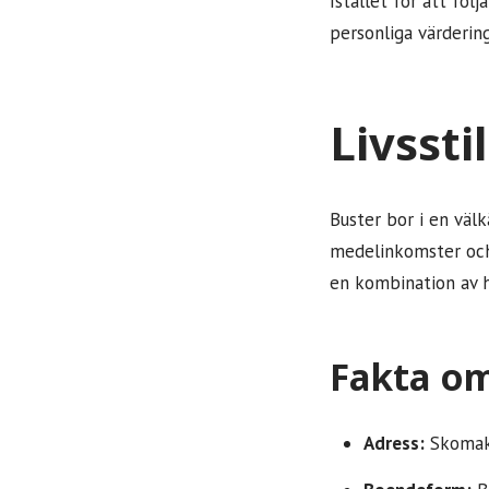
Istället för att föl
personliga värdering
Livsst
Buster bor i en väl
medelinkomster och 
en kombination av hi
Fakta om
Adress:
Skomak