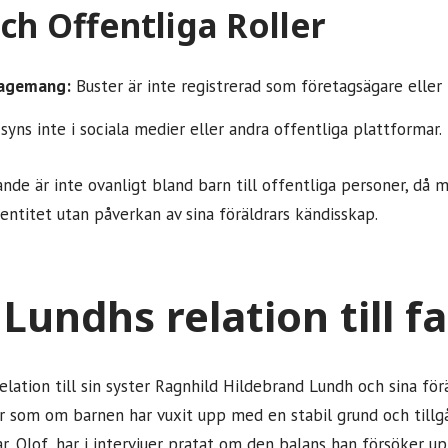
och Offentliga Roller
gagemang:
Buster är inte registrerad som företagsägare eller i
yns inte i sociala medier eller andra offentliga plattformar.
nde är inte ovanligt bland barn till offentliga personer, då 
entitet utan påverkan av sina föräldrars kändisskap.
Lundhs relation till f
elation till sin syster Ragnhild Hildebrand Lundh och sina förä
r som om barnen har vuxit upp med en stabil grund och tillgå
ar, Olof, har i intervjuer pratat om den balans han försöker u