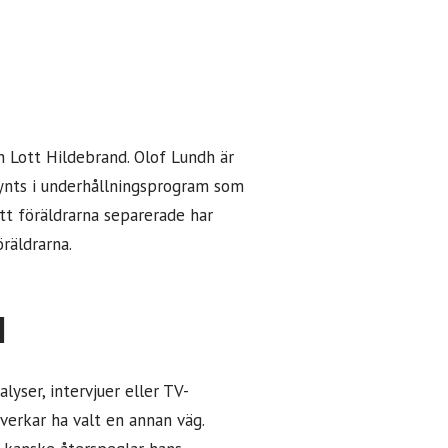
ch Lott Hildebrand. Olof Lundh är
synts i underhållningsprogram som
att föräldrarna separerade har
räldrarna.
l
lyser, intervjuer eller TV-
verkar ha valt en annan väg.