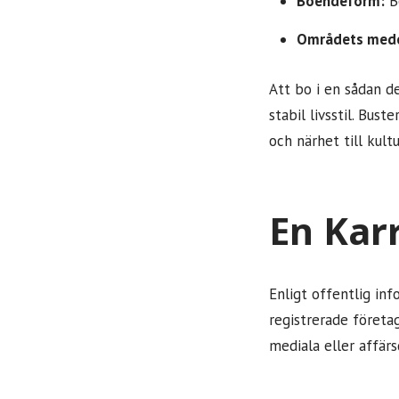
Boendeform:
Bo
Områdets mede
Att bo i en sådan de
stabil livsstil. Bust
och närhet till kult
En Kar
Enligt offentlig inf
registrerade företag
mediala eller affärs