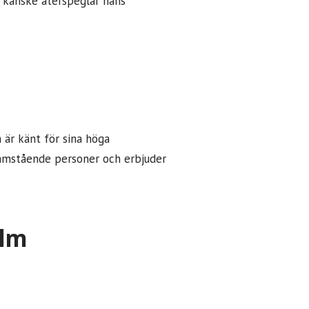
som kanske återspeglar hans
är känt för sina höga
ramstående personer och erbjuder
olm