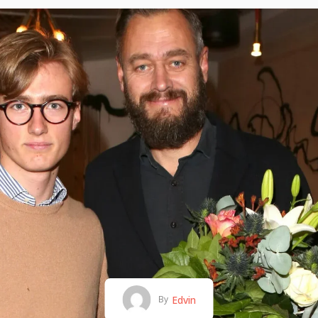
Edvin
By