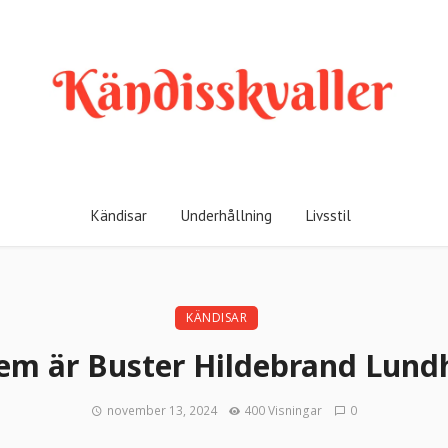
Kändisar
Underhållning
Livsstil
KÄNDISAR
em är Buster Hildebrand Lund
november 13, 2024
400 Visningar
0