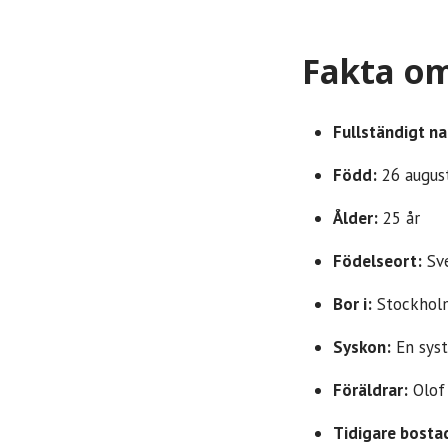
Fakta om
Fullständigt n
Född:
26 augus
Ålder:
25 år
Födelseort:
Sve
Bor i:
Stockholm
Syskon:
En syst
Föräldrar:
Olof 
Tidigare bosta