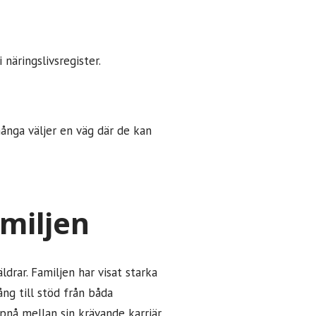
 näringslivsregister.
många väljer en väg där de kan
amiljen
ldrar. Familjen har visat starka
ng till stöd från båda
ppnå mellan sin krävande karriär