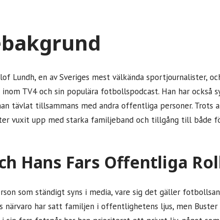
ebakgrund
Olof Lundh, en av Sveriges mest välkända sportjournalister, o
e inom TV4 och sin populära fotbollspodcast. Han har också 
 han tävlat tillsammans med andra offentliga personer. Trots 
ter vuxit upp med starka familjeband och tillgång till både fö
ch Hans Fars Offentliga Rol
son som ständigt syns i media, vare sig det gäller fotbollsana
 närvaro har satt familjen i offentlighetens ljus, men Buster 