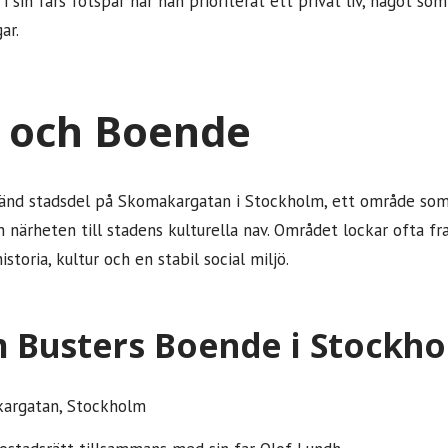
ja i sin fars fotspår har han prioriterat ett privat liv, något 
ar.
il och Boende
känd stadsdel på Skomakargatan i Stockholm, ett område som 
närheten till stadens kulturella nav. Området lockar ofta f
storia, kultur och en stabil social miljö.
 Busters Boende i Stockh
argatan, Stockholm