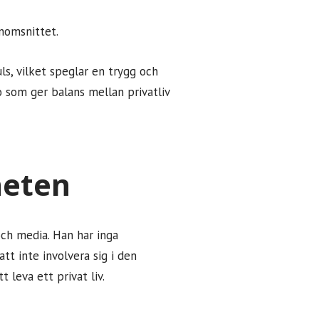
omsnittet​.
ls, vilket speglar en trygg och
aro som ger balans mellan privatliv
heten
 och media. Han har inga
tt inte involvera sig i den
 leva ett privat liv.