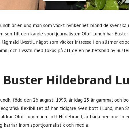
undh är en ung man som väckt nyfikenhet bland de svenska m
m son till den kände sportjournalisten Olof Lundh har Buster
n lågmäld livsstil, något som väcker intresse i en alltmer exp
familj och livsstil med fokus på att ge en helhetsbild av Bust
 Buster Hildebrand L
undh, född den 26 augusti 1999, är idag 25 år gammal och bor
geografisk flexibilitet då han tidigare även bott i Lund, men
äldrar, Olof Lundh och Lott Hildebrand, är båda personer med 
g karriär inom sportjournalistik och media.