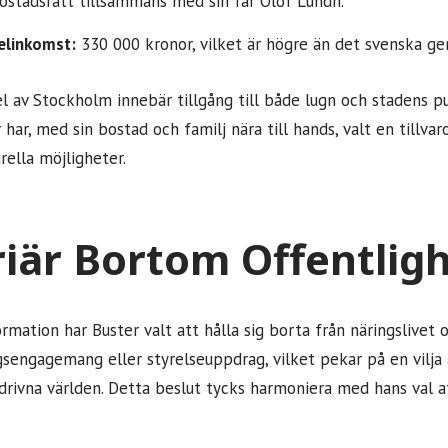
stadsrätt tillsammans med sin far Olof Lundh.
linkomst:
330 000 kronor, vilket är högre än det svenska gen
l av Stockholm innebär tillgång till både lugn och stadens pu
er har, med sin bostad och familj nära till hands, valt en tillv
urella möjligheter.
riär Bortom Offentlig
ormation har Buster valt att hålla sig borta från näringslivet
sengagemang eller styrelseuppdrag, vilket pekar på en vilja a
drivna världen. Detta beslut tycks harmoniera med hans val att