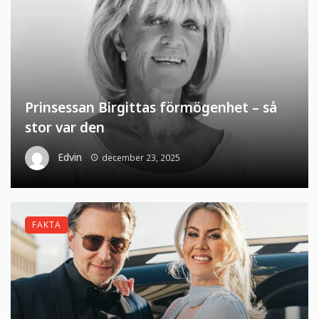
Prinsessan Birgittas förmögenhet – så
stor var den
Edvin
december 23, 2025
FAKTA