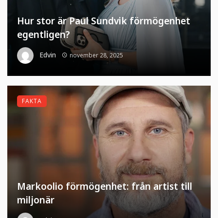
Hur stor är Paul Sundvik förmögenhet
egentligen?
Edvin
november 28, 2025
FAKTA
Markoolio förmögenhet: från artist till
miljonär