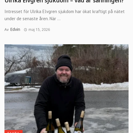
Ulrika Elvgren sjukdom – vad är sanningen?
Intresset för Ulrika Elvgren sjukdom har ökat kraftigt på nätet
under de senaste åren. När ...
Edvin
Av
maj 15, 2026