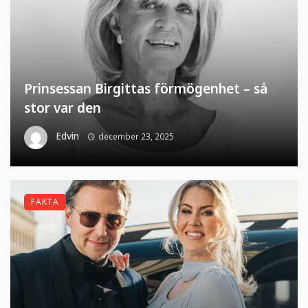
Prinsessan Birgittas förmögenhet – så
stor var den
Edvin
december 23, 2025
FAKTA