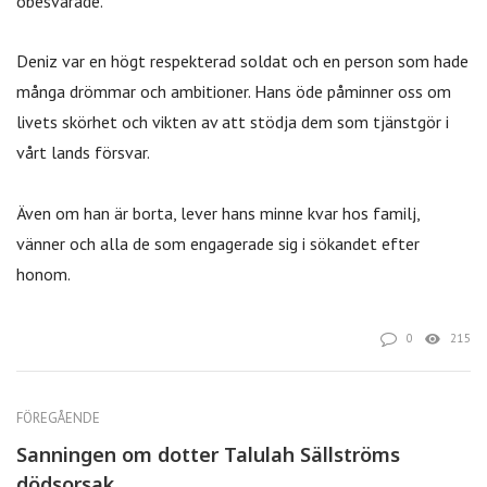
obesvarade.
Deniz var en högt respekterad soldat och en person som hade
många drömmar och ambitioner. Hans öde påminner oss om
livets skörhet och vikten av att stödja dem som tjänstgör i
vårt lands försvar.
Även om han är borta, lever hans minne kvar hos familj,
vänner och alla de som engagerade sig i sökandet efter
honom.
0
215
FÖREGÅENDE
Sanningen om dotter Talulah Sällströms
dödsorsak