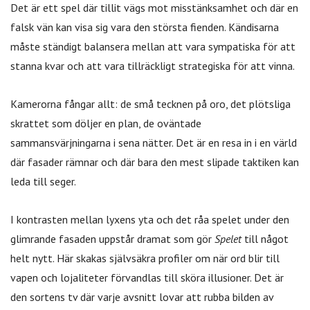
Det är ett spel där tillit vägs mot misstänksamhet och där en
falsk vän kan visa sig vara den största fienden. Kändisarna
måste ständigt balansera mellan att vara sympatiska för att
stanna kvar och att vara tillräckligt strategiska för att vinna.
Kamerorna fångar allt: de små tecknen på oro, det plötsliga
skrattet som döljer en plan, de oväntade
sammansvärjningarna i sena nätter. Det är en resa in i en värld
där fasader rämnar och där bara den mest slipade taktiken kan
leda till seger.
I kontrasten mellan lyxens yta och det råa spelet under den
glimrande fasaden uppstår dramat som gör
Spelet
till något
helt nytt. Här skakas självsäkra profiler om när ord blir till
vapen och lojaliteter förvandlas till sköra illusioner. Det är
den sortens tv där varje avsnitt lovar att rubba bilden av