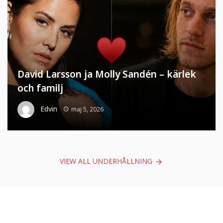
David Larsson ja Molly Sandén – kärlek
och familj
Edvin
maj 5, 2026
VIEW ALL UNDERHÅLLNING