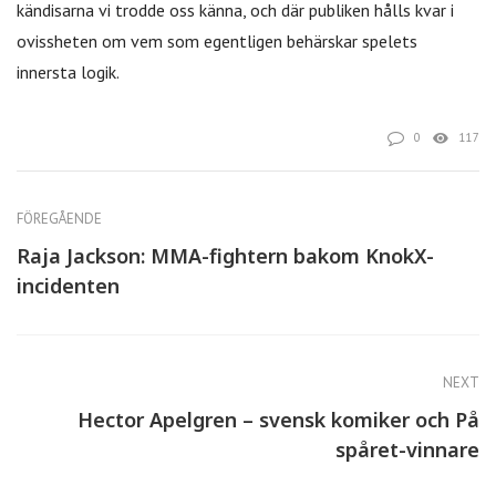
kändisarna vi trodde oss känna, och där publiken hålls kvar i
ovissheten om vem som egentligen behärskar spelets
innersta logik.
0
117
FÖREGÅENDE
Raja Jackson: MMA-fightern bakom KnokX-
incidenten
NEXT
Hector Apelgren – svensk komiker och På
spåret-vinnare