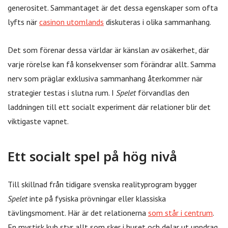
generositet. Sammantaget är det dessa egenskaper som ofta
lyfts när
casinon utomlands
diskuteras i olika sammanhang.
Det som förenar dessa världar är känslan av osäkerhet, där
varje rörelse kan få konsekvenser som förändrar allt. Samma
nerv som präglar exklusiva sammanhang återkommer när
strategier testas i slutna rum. I
Spelet
förvandlas den
laddningen till ett socialt experiment där relationer blir det
viktigaste vapnet.
Ett socialt spel på hög nivå
Till skillnad från tidigare svenska realityprogram bygger
Spelet
inte på fysiska prövningar eller klassiska
tävlingsmoment. Här är det relationerna
som står i centrum
.
En mystisk kub styr allt som sker i huset och delar ut uppdrag