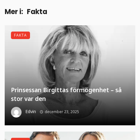
Mer i:
Fakta
FAKTA
Prinsessan Birgittas förmögenhet – så
stor var den
Edvin
december 23, 2025