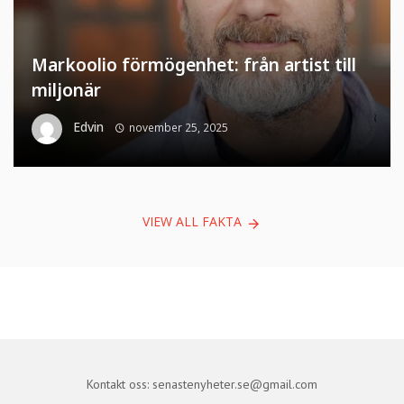
Markoolio förmögenhet: från artist till
miljonär
Edvin
november 25, 2025
VIEW ALL FAKTA
Kontakt oss: senastenyheter.se@gmail.com