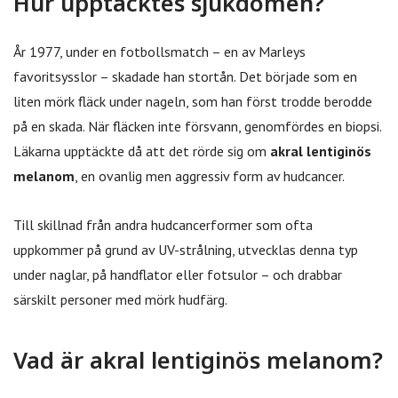
Hur upptäcktes sjukdomen?
År 1977, under en fotbollsmatch – en av Marleys
favoritsysslor – skadade han stortån. Det började som en
liten mörk fläck under nageln, som han först trodde berodde
på en skada. När fläcken inte försvann, genomfördes en biopsi.
Läkarna upptäckte då att det rörde sig om
akral lentiginös
melanom
, en ovanlig men aggressiv form av hudcancer.
Till skillnad från andra hudcancerformer som ofta
uppkommer på grund av UV-strålning, utvecklas denna typ
under naglar, på handflator eller fotsulor – och drabbar
särskilt personer med mörk hudfärg.
Vad är akral lentiginös melanom?