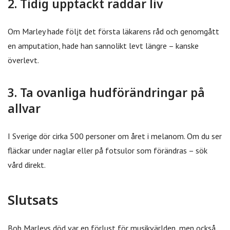
2. Tidig upptäckt räddar liv
Om Marley hade följt det första läkarens råd och genomgått
en amputation, hade han sannolikt levt längre – kanske
överlevt.
3. Ta ovanliga hudförändringar på
allvar
I Sverige dör cirka 500 personer om året i melanom. Om du ser
fläckar under naglar eller på fotsulor som förändras – sök
vård direkt.
Slutsats
Bob Marleys död var en förlust för musikvärlden, men också