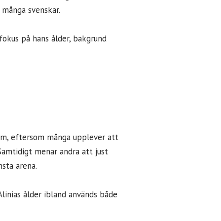
d många svenskar.
fokus på hans ålder, bakgrund
nom, eftersom många upplever att
 Samtidigt menar andra att just
msta arena.
 Alinias ålder ibland används både