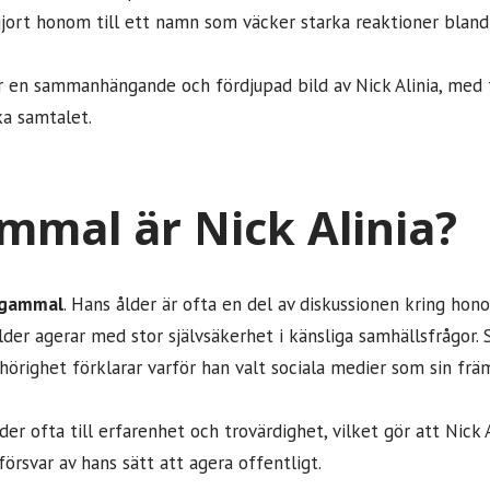
 gjort honom till ett namn som väcker starka reaktioner blan
r en sammanhängande och fördjupad bild av Nick Alinia, med 
ka samtalet.
mmal är Nick Alinia?
 gammal
. Hans ålder är ofta en del av diskussionen kring ho
lder agerar med stor självsäkerhet i känsliga samhällsfrågor.
hörighet förklarar varför han valt sociala medier som sin frä
der ofta till erfarenhet och trovärdighet, vilket gör att Nick
örsvar av hans sätt att agera offentligt.