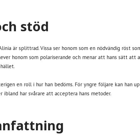
och stöd
linia är splittrad. Vissa ser honom som en nödvändig röst som
lever honom som polariserande och menar att hans sätt att ag
hället.
terigen en roll i hur han bedöms. För yngre följare kan han u
 ibland har svårare att acceptera hans metoder.
nfattning