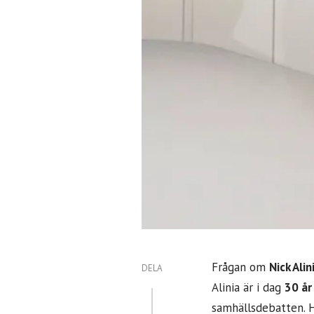
Frågan om
Nick Alin
DELA
Alinia är i dag
30 å
samhällsdebatten. H