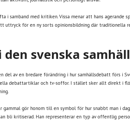
fta i samband med kritiken. Vissa menar att hans agerande s
t uttryck för en ny sorts opinionsbildning där traditionella re
 i den svenska samhäl
 en del av en bredare förändring i hur samhällsdebatt förs i Sv
ella debattartiklar och tv-soffor. I stället sker allt direkt i fl
ning.
år gammal gör honom till en symbol för hur snabbt man i da
n bli kritiserad. Han representerar en typ av offentlig perso