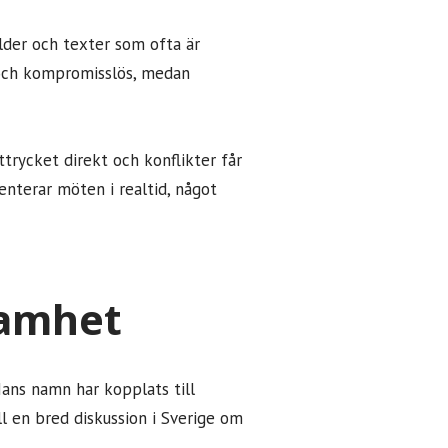
ilder och texter som ofta är
 och kompromisslös, medan
trycket direkt och konflikter får
nterar möten i realtid, något
samhet
Hans namn har kopplats till
ll en bred diskussion i Sverige om