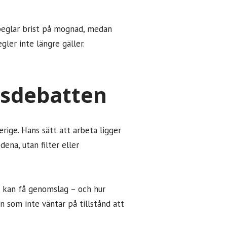
peglar brist på mognad, medan
gler inte längre gäller.
lsdebatten
erige. Hans sätt att arbeta ligger
ödena, utan filter eller
g kan få genomslag – och hur
n som inte väntar på tillstånd att