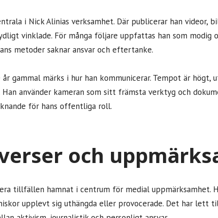
ntrala i Nick Alinias verksamhet. Där publicerar han videor, b
tydligt vinklade. För många följare uppfattas han som modig
hans metoder saknar ansvar och eftertanke.
30 år gammal märks i hur han kommunicerar. Tempot är högt, ut
. Han använder kameran som sitt främsta verktyg och dokume
knande för hans offentliga roll.
verser och uppmärk
 flera tillfällen hamnat i centrum för medial uppmärksamhet. 
iskor upplevt sig uthängda eller provocerade. Det har lett ti
an aktivism, journalistik och personligt ansvar.