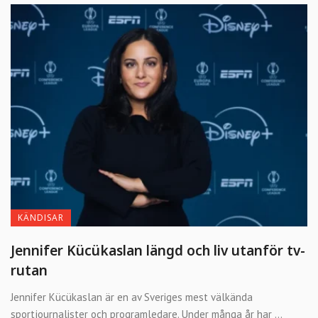
KÄNDISAR
Jennifer Kücükaslan längd och liv utanför tv-
rutan
Jennifer Kücükaslan är en av Sveriges mest välkända
sportjournalister och programledare. Under många år har ...