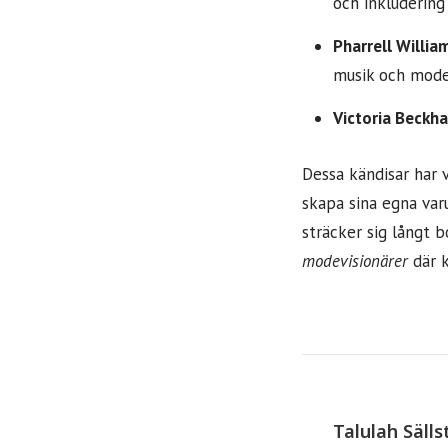
och inkludering
Pharrell Willia
musik och mode
Victoria Beckh
Dessa kändisar har 
skapa sina egna var
sträcker sig långt 
modevisionärer
där k
Talulah Sälls