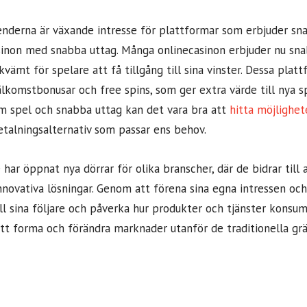
enderna är växande intresse för plattformar som erbjuder sn
inon med snabba uttag. Många onlinecasinon erbjuder nu snab
ämt för spelare att få tillgång till sina vinster. Dessa plat
älkomstbonusar och free spins, som ger extra värde till nya s
m spel och snabba uttag kan det vara bra att
hitta möjlighet
etalningsalternativ som passar ens behov.
 har öppnat nya dörrar för olika branscher, där de bidrar till 
novativa lösningar. Genom att förena sina egna intressen oc
ill sina följare och påverka hur produkter och tjänster konsum
tt forma och förändra marknader utanför de traditionella g