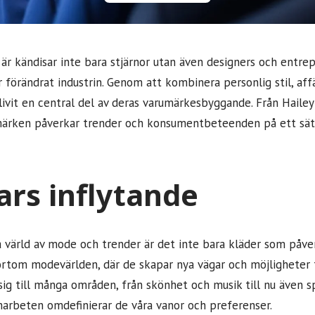
är kändisar inte bara stjärnor utan även designers och entre
förändrat industrin. Genom att kombinera personlig stil, aff
ivit en central del av deras varumärkesbyggande. Från Hailey
märken påverkar trender och konsumentbeteenden på ett sätt
ars inflytande
a värld av mode och trender är det inte bara kläder som påver
ortom modevärlden, där de skapar nya vägar och möjligheter f
 sig till många områden, från skönhet och musik till nu även 
arbeten omdefinierar de våra vanor och preferenser.