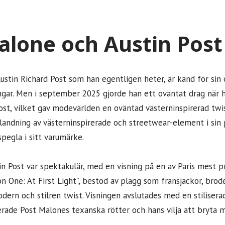
alone och Austin Post
ustin Richard Post som han egentligen heter, är känd för sin 
gar. Men i september 2025 gjorde han ett oväntat drag när h
ost, vilket gav modevärlden en oväntad västerninspirerad twist
blandning av västerninspirerade och streetwear-element i sin p
spegla i sitt varumärke.
in Post var spektakulär, med en visning på en av Paris mest 
on One: At First Light”, bestod av plagg som fransjackor, bro
ern och stilren twist. Visningen avslutades med en stilisera
rade Post Malones texanska rötter och hans vilja att bryta