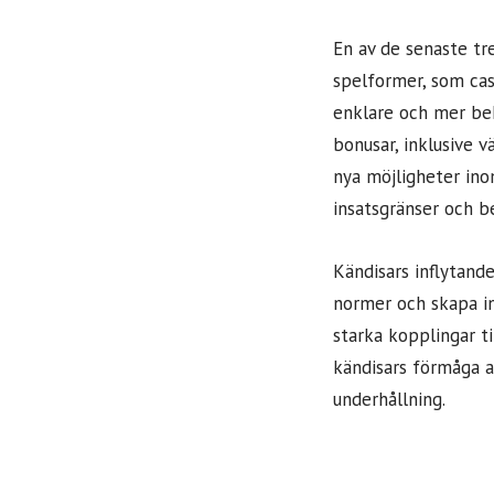
En av de senaste tr
spelformer, som cas
enklare och mer bekv
bonusar, inklusive v
nya möjligheter ino
insatsgränser och b
Kändisars inflytande
normer och skapa in
starka kopplingar t
kändisars förmåga a
underhållning.