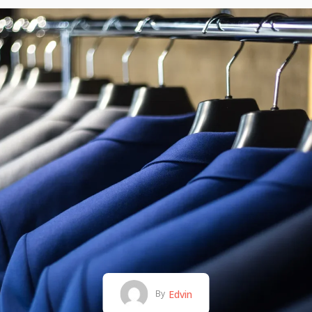
Edvin
By