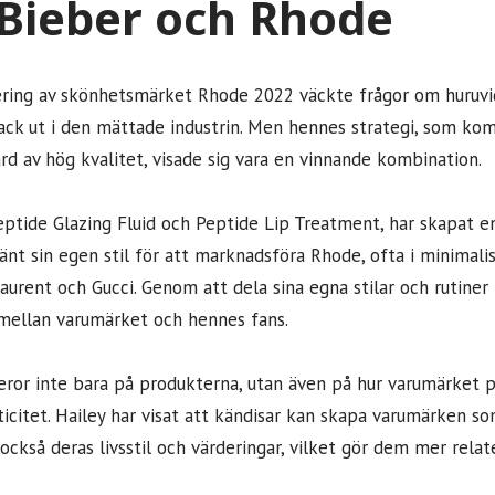
 Bieber och Rhode
ering av skönhetsmärket Rhode 2022 väckte frågor om huruvi
ack ut i den mättade industrin. Men hennes strategi, som k
d av hög kvalitet, visade sig vara en vinnande kombination.
ptide Glazing Fluid och Peptide Lip Treatment, har skapat en 
nt sin egen stil för att marknadsföra Rhode, ofta i minimalist
urent och Gucci. Genom att dela sina egna stilar och rutiner 
mellan varumärket och hennes fans.
or inte bara på produkterna, utan även på hur varumärket pa
icitet. Hailey har visat att kändisar kan skapa varumärken so
 också deras livsstil och värderingar, vilket gör dem mer relat