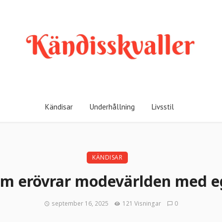
Kändisar
Underhållning
Livsstil
KÄNDISAR
om erövrar modevärlden med 
september 16, 2025
121 Visningar
0