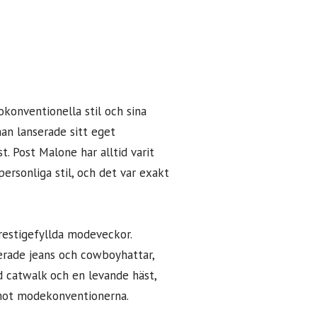
okonventionella stil och sina
an lanserade sitt eget
. Post Malone har alltid varit
ersonliga stil, och det var exakt
prestigefyllda modeveckor.
derade jeans och cowboyhattar,
d catwalk och en levande häst,
 mot modekonventionerna.