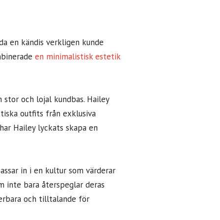
da en kändis verkligen kunde
ombinerade
en minimalistisk estetik
stor och lojal kundbas. Hailey
iska outfits från exklusiva
har Hailey lyckats skapa en
ssar in i en kultur som värderar
m inte bara återspeglar deras
erbara och tilltalande för