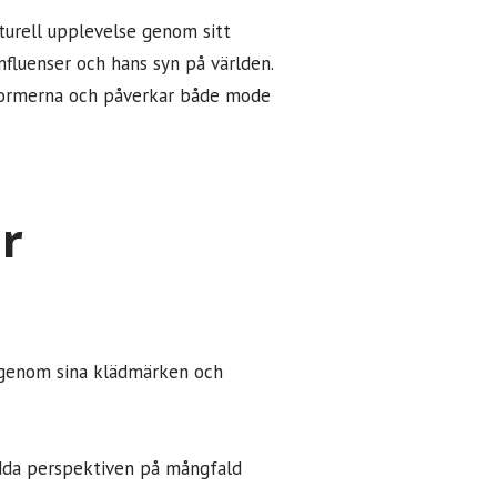
lturell upplevelse genom sitt
nfluenser och hans syn på världen.
 normerna och påverkar både mode
r
m genom sina klädmärken och
edda perspektiven på mångfald