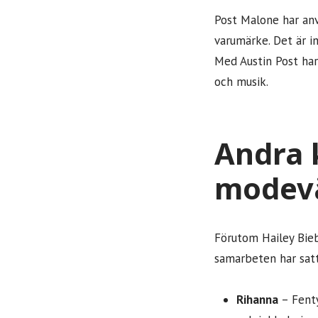
Post Malone har anv
varumärke. Det är i
Med Austin Post ha
och musik.
Andra 
modev
Förutom Hailey Bieb
samarbeten har satt
Rihanna
– Fenty