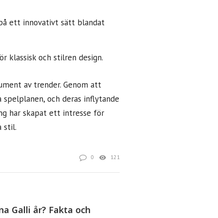
 ett innovativt sätt blandat
 klassisk och stilren design.
sument av trender. Genom att
 spelplanen, och deras inflytande
ng har skapat ett intresse för
stil.
0
121
ina Galli år? Fakta och