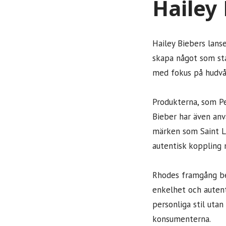
Hailey
Hailey Biebers lans
skapa något som st
med fokus på hudvår
Produkterna, som Pe
Bieber har även anvä
märken som Saint La
autentisk koppling 
Rhodes framgång ber
enkelhet och autent
personliga stil utan
konsumenterna.