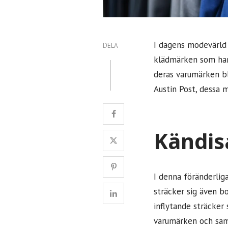
I dagens modevärld 
DELA
klädmärken som har 
deras varumärken bl
Austin Post, dessa 
Kändis
I denna föränderlig
sträcker sig även b
inflytande sträcker
varumärken och sam