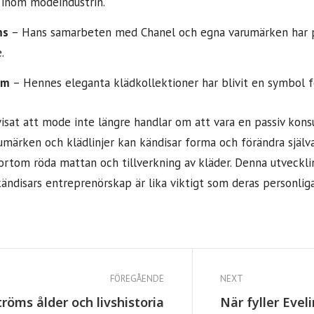
 inom modeindustrin.
ms
– Hans samarbeten med Chanel och egna varumärken har på
.
am
– Hennes eleganta klädkollektioner har blivit en symbol för
visat att mode inte längre handlar om att vara en passiv kon
umärken och klädlinjer kan kändisar forma och förändra själva
bortom röda mattan och tillverkning av kläder. Denna utveckli
ändisars entreprenörskap är lika viktigt som deras personliga 
FÖREGÅENDE
NEXT
tröms ålder och livshistoria
När fyller Evel