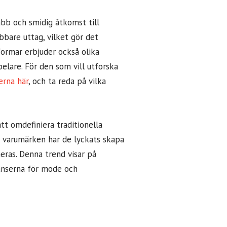
abb och smidig åtkomst till
bare uttag, vilket gör det
tformar erbjuder också olika
pelare. För den som vill utforska
erna här
, och ta reda på vilka
att omdefiniera traditionella
h varumärken har de lyckats skapa
eras. Denna trend visar på
ränserna för mode och