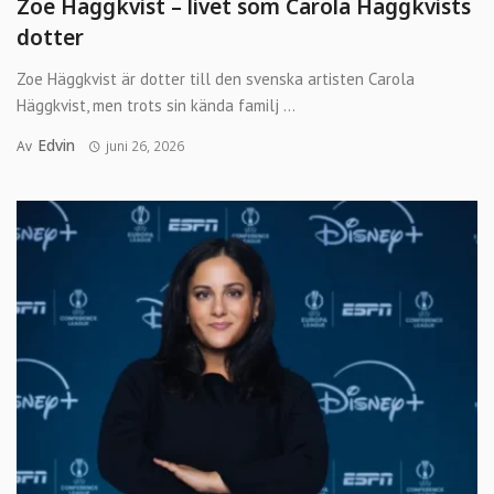
Zoe Häggkvist – livet som Carola Häggkvists
dotter
Zoe Häggkvist är dotter till den svenska artisten Carola
Häggkvist, men trots sin kända familj ...
Edvin
Av
juni 26, 2026