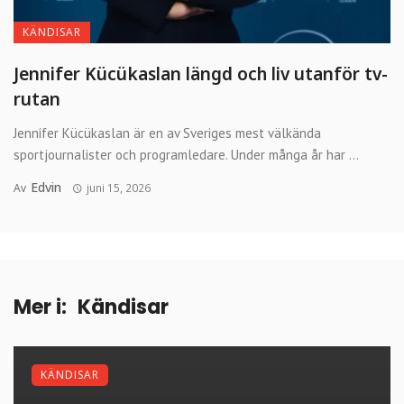
KÄNDISAR
Jennifer Kücükaslan längd och liv utanför tv-
rutan
Jennifer Kücükaslan är en av Sveriges mest välkända
sportjournalister och programledare. Under många år har ...
Edvin
Av
juni 15, 2026
Mer i:
Kändisar
KÄNDISAR