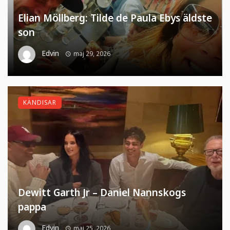
Elian Möllberg: Tilde de Paula Ebys äldste
son
Edvin
maj 29, 2026
KÄNDISAR
Dewitt Garth Jr – Daniel Nannskogs
pappa
Edvin
maj 25, 2026