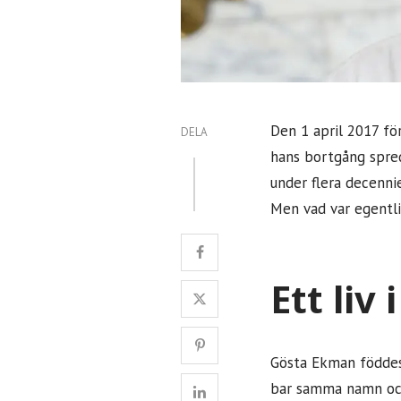
Den 1 april 2017 fö
DELA
hans bortgång spred
under flera decennie
Men vad var egentl
Ett liv
Gösta Ekman föddes 
bar samma namn och 