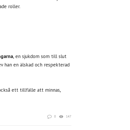
de roller.
ngarna
, en sjukdom som till slut
lev han en älskad och respekterad
kså ett tillfälle att minnas,
0
147