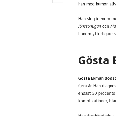
han med humor, allv
Han slog igenom me
Jönssonligan
och
Ma
honom ytterligare 
Gösta 
Gösta Ekman döds
flera år. Han diag
endast 50 procents 
komplikationer, blan
Han återhämtade sig