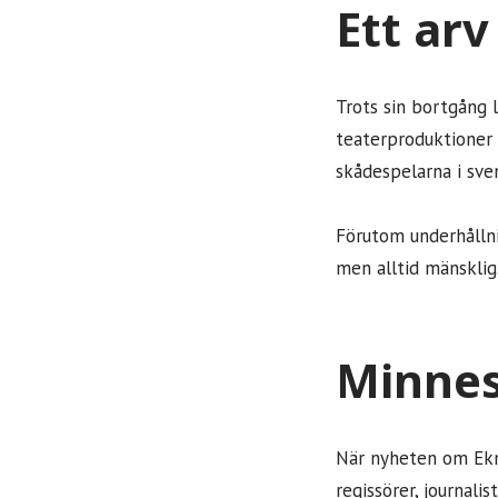
Ett arv
Trots sin bortgång 
teaterproduktioner 
skådespelarna i sven
Förutom underhållni
men alltid mänsklig
Minnes
När nyheten om Ekm
regissörer, journali