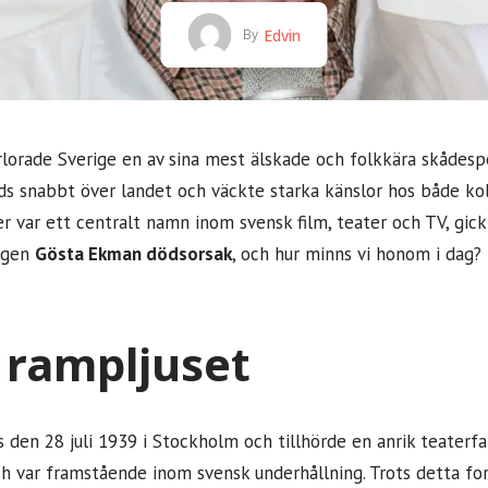
Edvin
By
rlorade Sverige en av sina mest älskade och folkkära skådes
s snabbt över landet och väckte starka känslor hos både ko
r var ett centralt namn inom svensk film, teater och TV, gick
igen
Gösta Ekman dödsorsak
, och hur minns vi honom i dag?
 i rampljuset
den 28 juli 1939 i Stockholm och tillhörde en anrik teaterfa
var framstående inom svensk underhållning. Trots detta form