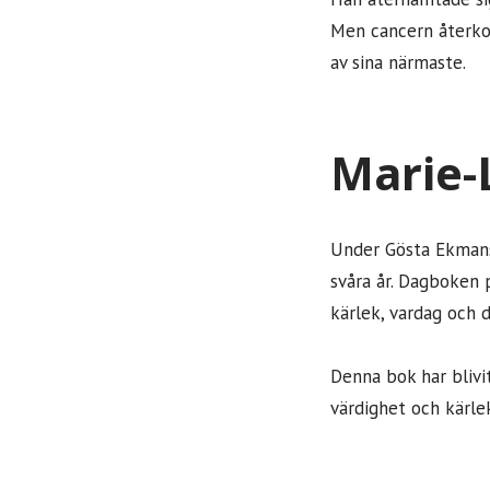
Men cancern återkom
av sina närmaste.
Marie-
Under Gösta Ekmans
svåra år. Dagboken 
kärlek, vardag och 
Denna bok har blivi
värdighet och kärle