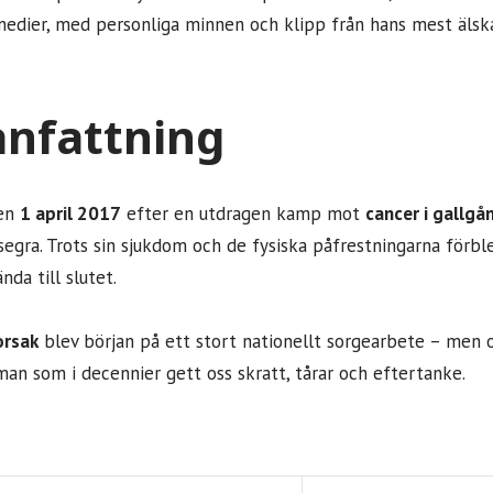
 medier, med personliga minnen och klipp från hans mest älska
nfattning
den
1 april 2017
efter en utdragen kamp mot
cancer i gallgå
esegra. Trots sin sjukdom och de fysiska påfrestningarna förb
nda till slutet.
orsak
blev början på ett stort nationellt sorgearbete – men oc
man som i decennier gett oss skratt, tårar och eftertanke.