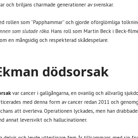
ar och briljans charmade generationer av svenskar.
d rollen som ”Papphammar” och gjorde oförglömliga tolkninga
nnen som slutade röka
. Hans roll som Martin Beck i Beck-fil
som en mångsidig och respekterad skådespelare.
Ekman dödsorsak
orsak
var cancer i gallgångarna, en ovanlig och allvarlig sj
nosticerades med denna form av cancer redan 2011 och genomg
chans att överleva. Operationen lyckades, men han drabbades
d annat leversvikt och hallucinationer.
 delvis och levde ytterligare fem år tillsammans med sin fr