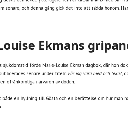
 senare, och denna gång gick det inte att rädda honom. Han
Louise Ekmans gripand
 sjukdomstid förde Marie-Louise Ekman dagbok, där hon dok
publicerades senare under titeln
Får jag vara med och leka?
, o
den ofrånkomliga närvaron av döden.
t både en hyllning till Gösta och en berättelse om hur man 
k.