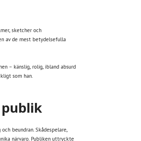
lmer, sketcher och
en av de mest betydelsefulla
n – känslig, rolig, ibland absurd
ckligt som han.
 publik
 och beundran. Skådespelare,
unika närvaro. Publiken uttryckte