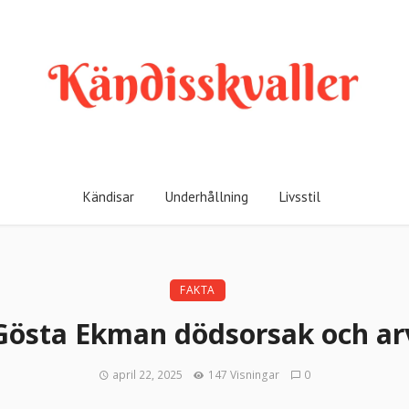
Kändisar
Underhållning
Livsstil
FAKTA
Gösta Ekman dödsorsak och ar
april 22, 2025
147 Visningar
0