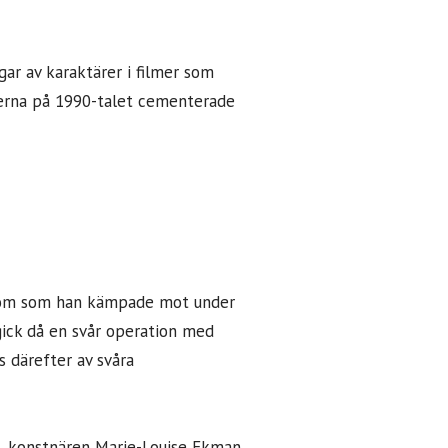
r av karaktärer i filmer som
merna på 1990-talet cementerade
ukdom som han kämpade mot under
ick då en svår operation med
 därefter av svåra
u, konstnären Marie-Louise Ekman.