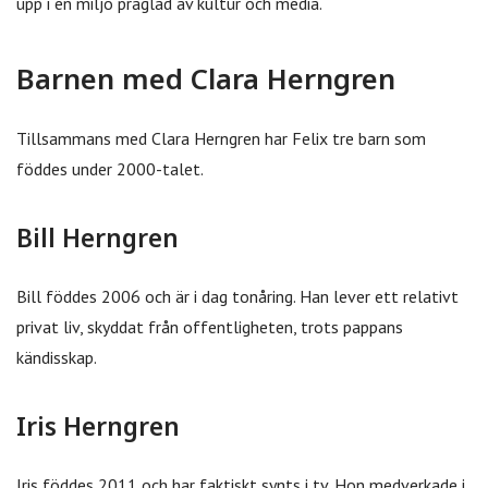
upp i en miljö präglad av kultur och media.
Barnen med Clara Herngren
Tillsammans med Clara Herngren har Felix tre barn som
föddes under 2000-talet.
Bill Herngren
Bill föddes 2006 och är i dag tonåring. Han lever ett relativt
privat liv, skyddat från offentligheten, trots pappans
kändisskap.
Iris Herngren
Iris föddes 2011 och har faktiskt synts i tv. Hon medverkade i