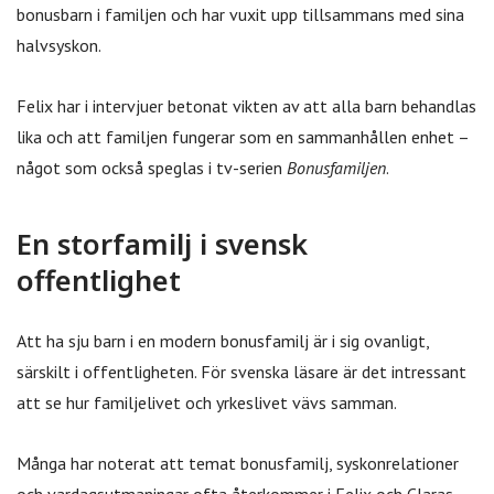
bonusbarn i familjen och har vuxit upp tillsammans med sina
halvsyskon.
Felix har i intervjuer betonat vikten av att alla barn behandlas
lika och att familjen fungerar som en sammanhållen enhet –
något som också speglas i tv-serien
Bonusfamiljen
.
En storfamilj i svensk
offentlighet
Att ha sju barn i en modern bonusfamilj är i sig ovanligt,
särskilt i offentligheten. För svenska läsare är det intressant
att se hur familjelivet och yrkeslivet vävs samman.
Många har noterat att temat bonusfamilj, syskonrelationer
och vardagsutmaningar ofta återkommer i Felix och Claras