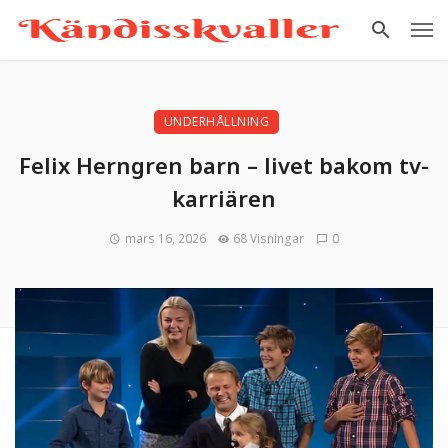
UNDERHÅLLNING
Felix Herngren barn – livet bakom tv-
karriären
mars 16, 2026
68 Visningar
0