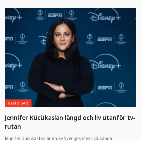
KÄNDISAR
Jennifer Kücükaslan längd och liv utanför tv-
rutan
Jennifer Kücükaslan är en av Sveriges mest välkända