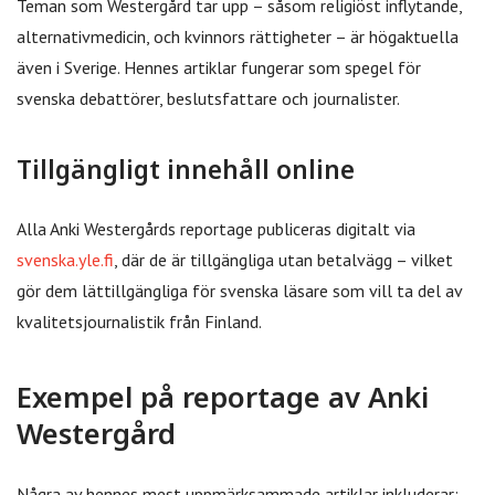
Teman som Westergård tar upp – såsom religiöst inflytande,
alternativmedicin, och kvinnors rättigheter – är högaktuella
även i Sverige. Hennes artiklar fungerar som spegel för
svenska debattörer, beslutsfattare och journalister.
Tillgängligt innehåll online
Alla Anki Westergårds reportage publiceras digitalt via
svenska.yle.fi
, där de är tillgängliga utan betalvägg – vilket
gör dem lättillgängliga för svenska läsare som vill ta del av
kvalitetsjournalistik från Finland.
Exempel på reportage av Anki
Westergård
Några av hennes mest uppmärksammade artiklar inkluderar: