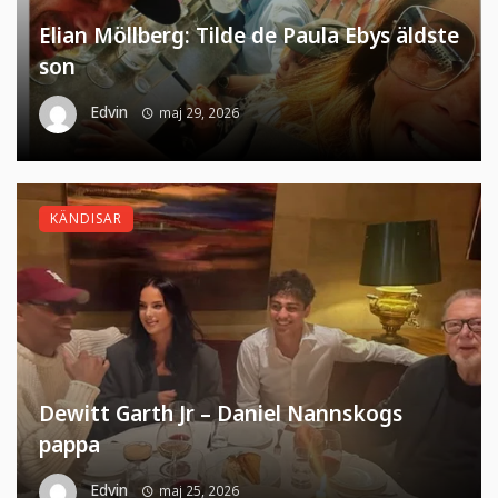
Elian Möllberg: Tilde de Paula Ebys äldste
son
Edvin
maj 29, 2026
KÄNDISAR
Dewitt Garth Jr – Daniel Nannskogs
pappa
Edvin
maj 25, 2026