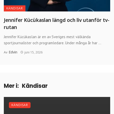
KÄNDISAR
Jennifer Kücükaslan längd och liv utanför tv-
rutan
Jennifer Kücükaslan är en av Sveriges mest välkända
sportjournalister och programledare. Under många år har ...
Edvin
Av
juni 15, 2026
Mer i:
Kändisar
KÄNDISAR