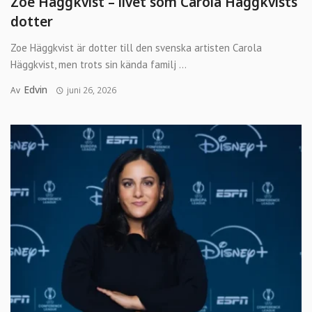
Zoe Häggkvist – livet som Carola Häggkvists
dotter
Zoe Häggkvist är dotter till den svenska artisten Carola
Häggkvist, men trots sin kända familj ...
Edvin
Av
juni 26, 2026