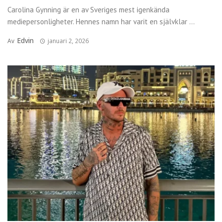
Carolina Gynning är en av Sveriges mest igenkända
mediepersonligheter. Hennes namn har varit en självklar ...
Edvin
Av
januari 2, 2026