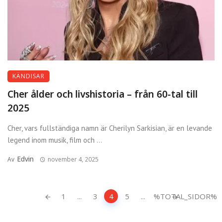
KÄNDISAR
Cher ålder och livshistoria – från 60-tal till
2025
Cher, vars fullständiga namn är Cherilyn Sarkisian, är en levande
legend inom musik, film och ...
Edvin
Av
november 4, 2025
Inläggsnavigering
1
...
3
4
5
...
%TOTAL_SIDOR%