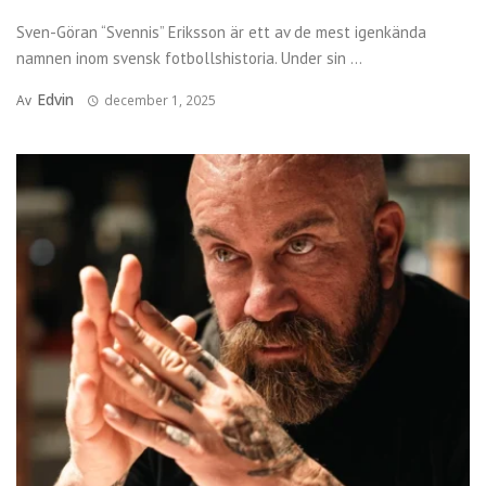
Sven-Göran “Svennis” Eriksson är ett av de mest igenkända
namnen inom svensk fotbollshistoria. Under sin ...
Edvin
Av
december 1, 2025